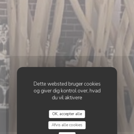
Dette websted bruger cookies
og giver dig kontrol over, hvad
du vil aktivere
•
BARVAUX
OK, accepter alle
CHEZ MARIE
Chez Marie
Afvis alle cookies