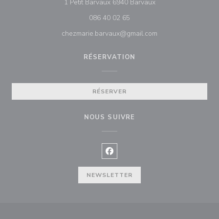
((ouvre une nouvelle
1 Petit Barvaux 6940 Barvaux
086 40 02 65
chezmarie.barvaux@gmail.com
RÉSERVATION
RÉSERVER
NOUS SUIVRE
Facebook ((ouvre une nouvelle f
NEWSLETTER