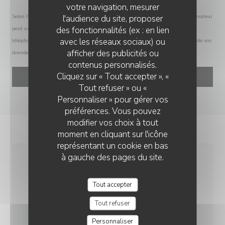
votre navigation, mesurer
l'audience du site, proposer
Selon l'article L.223-2 du code de la consommation, il est rappelé que le consommateur
des fonctionnalités (ex : en lien
peut user de son droit à s'inscrire sur la liste d'opposition au démarchage
avec les réseaux sociaux) ou
téléphonique Bloctel :
bloctel.gouv.fr
. Pour plus d'informations sur le traitement de vos
afficher des publicités ou
données, consultez notre
politique de confidentialité
.
CHEZ MARIE
contenus personnalisés.
Cliquez sur « Tout accepter », «
Tout refuser » ou «
Personnaliser » pour gérer vos
préférences. Vous pouvez
modifier vos choix à tout
moment en cliquant sur l'icône
représentant un cookie en bas
à gauche des pages du site.
INFOS PRATIQUES
Tout accepter
CUISINE
Tout refuser
Française Traditionnelle
Personnaliser