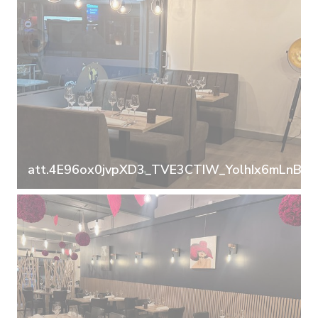
att.4E96ox0jvpXD3_TVE3CTIW_YolhIx6mLnB_b