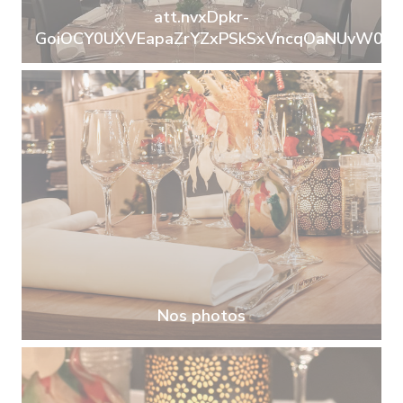
att.nvxDpkr-
GoiOCY0UXVEapaZrYZxPSkSxVncqOaNUvW0.jp
Nos photos