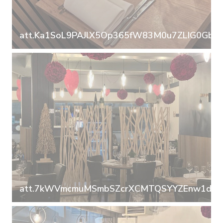
att.Ka1SoL9PAJlX5Op365fW83M0u7ZLIG0GbDu
att.7kWVmcmuMSmbSZcrXCMTQSYYZEnw1dzm