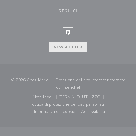
SEGUICI
Facebook ((apre una nuova finest
NEWSLETTER
© 2026 Chez Marie — Creazione del sito internet ristorante
((apre una nuova finestra))
con
Zenchef
Note legali
TERMINI DI UTILIZZO
((apre una nuova finestra))
((apre una nuova finestra))
Politica di protezione dei dati personali
((apre una nuova finestra))
Informativa sui cookie
Accessibilita
((apre una nuova finestra))
((apre una nuova finest