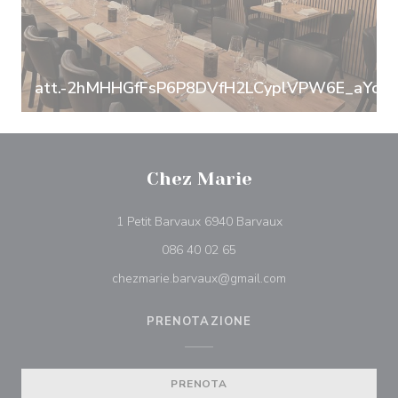
att.-2hMHHGfFsP6P8DVfH2LCyplVPW6E_aYcH
Chez Marie
((apre una nuova fine
1 Petit Barvaux 6940 Barvaux
086 40 02 65
chezmarie.barvaux@gmail.com
PRENOTAZIONE
PRENOTA