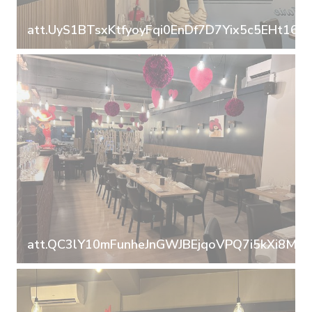
att.UyS1BTsxKtfyoyFqi0EnDf7D7Yix5c5EHt16o
att.QC3lY10mFunheJnGWJBEjqoVPQ7i5kXi8MF0u