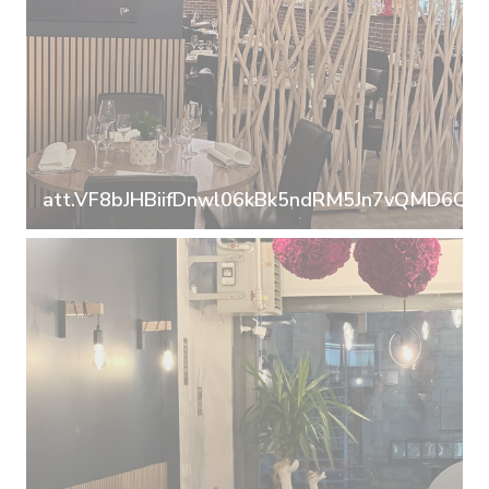
att.VF8bJHBiifDnwl06kBk5ndRM5Jn7vQMD6QmR