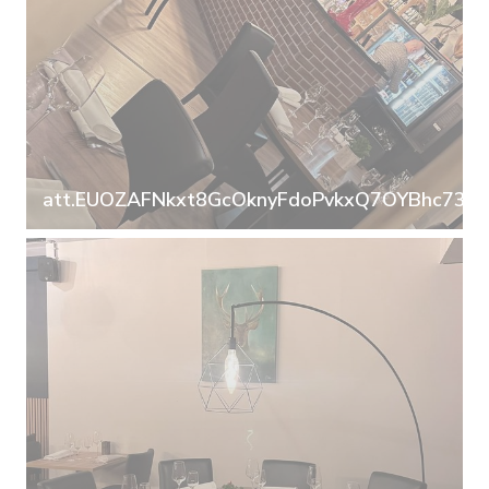
att.EUOZAFNkxt8GcOknyFdoPvkxQ7OYBhc73I98