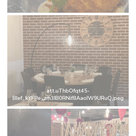
att.uThbOfqt45-
BIef_kYFPe_zm3IB0RNif8AaoIW9URuQ.jpeg