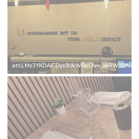
att.LMz3YKDAiCDys9UkWRpCfev_akRW3PAuih