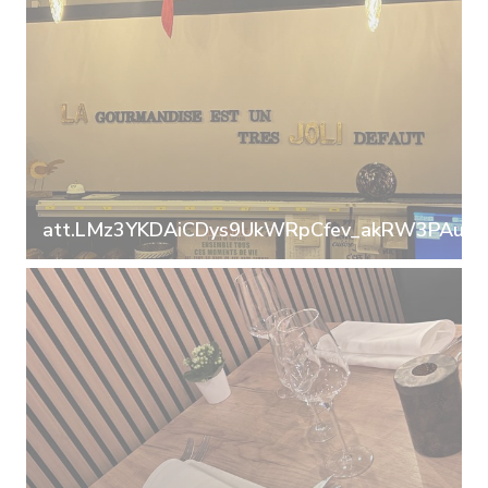
att.LMz3YKDAiCDys9UkWRpCfev_akRW3PAuih