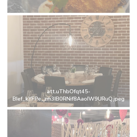
att.uThbOfqt45-
BIef_kYFPe_zm3IB0RNif8AaoIW9URuQ.jpeg