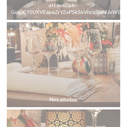
att.nvxDpkr-
GoiOCY0UXVEapaZrYZxPSkSxVncqOaNUvW0.jp
Nos photos