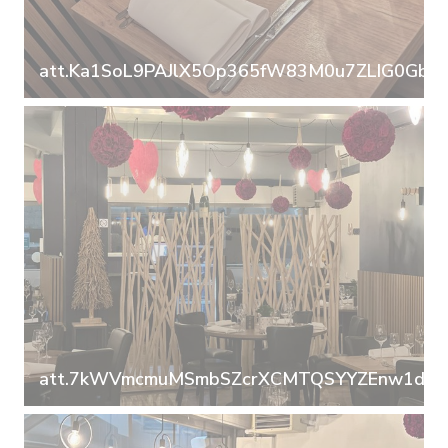
att.Ka1SoL9PAJlX5Op365fW83M0u7ZLIG0GbDu
att.7kWVmcmuMSmbSZcrXCMTQSYYZEnw1dzm