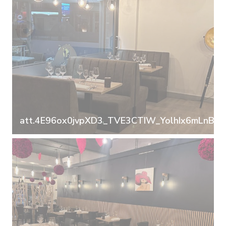
att.4E96ox0jvpXD3_TVE3CTIW_YolhIx6mLnB_b