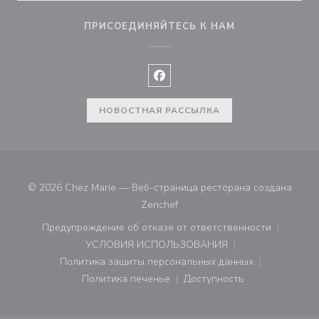
ПРИСОЕДИНЯЙТЕСЬ К НАМ
Facebook ((открывается в ново
НОВОСТНАЯ РАССЫЛКА
© 2026 Chez Marie — Веб-страница ресторана создана
((открывается в новом окне))
Zenchef
Предупреждение об отказе от ответственности
((открывается в новом окне))
УСЛОВИЯ ИСПОЛЬЗОВАНИЯ
((открывается в новом окне))
Политика защиты персональных данных
((открывается в новом окне))
Политика печенье
Доступность
((открывается в новом окне))
((открывается в новом