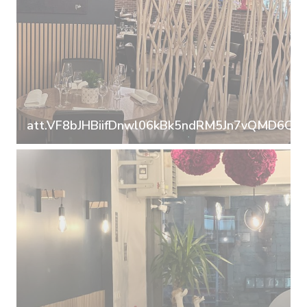
att.VF8bJHBiifDnwl06kBk5ndRM5Jn7vQMD6QmR