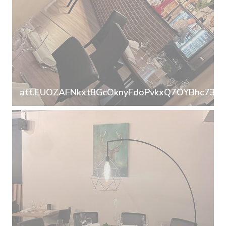
att.EUOZAFNkxt8GcOknyFdoPvkxQ7OYBhc73I98