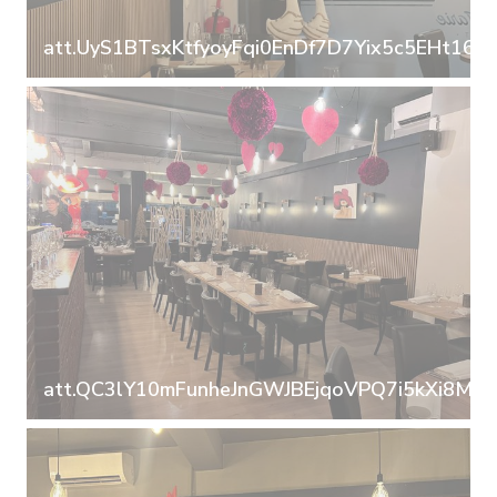
att.UyS1BTsxKtfyoyFqi0EnDf7D7Yix5c5EHt16o
att.QC3lY10mFunheJnGWJBEjqoVPQ7i5kXi8MF0u